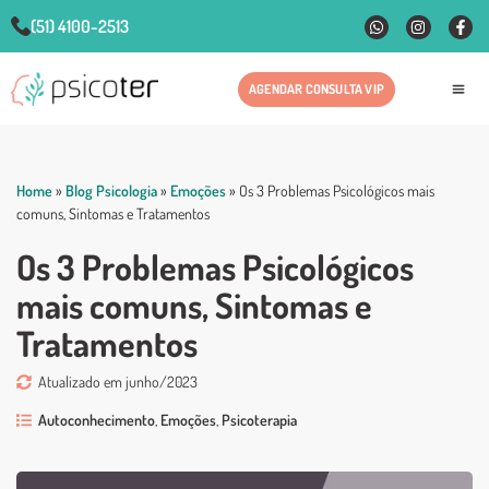
(51) 4100-2513
AGENDAR CONSULTA VIP
Fale
Home
»
Blog Psicologia
»
Emoções
»
Os 3 Problemas Psicológicos mais
comuns, Sintomas e Tratamentos
Os 3 Problemas Psicológicos
mais comuns, Sintomas e
Tratamentos
Atualizado em junho/2023
Autoconhecimento
,
Emoções
,
Psicoterapia