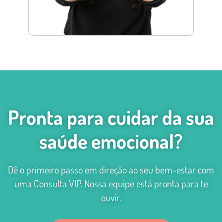
Pronta para cuidar da sua
saúde emocional?
Dê o primeiro passo em direção ao seu bem-estar com
uma Consulta VIP. Nossa equipe está pronta para te
ouvir.