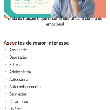
Ferida da traição: O que é, como identificar e curar a dor
emocional
LEIA O POST COMPLETO
Assuntos de maior interesse
Ansiedade
Depressão
Estresse
Adolescência
Autoestima
Autoconhecimento
Bem estar
Casamento
Divórcio