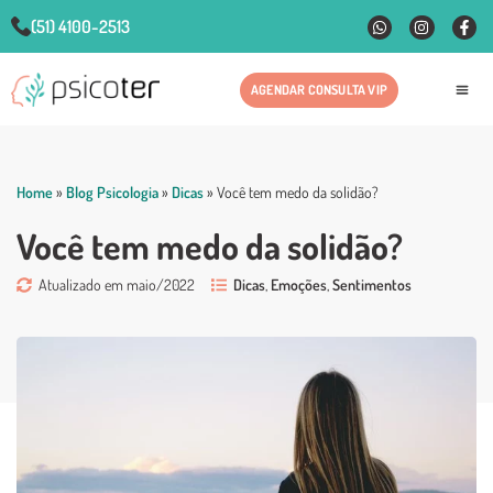
(51) 4100-2513
AGENDAR CONSULTA VIP
Fale
Home
»
Blog Psicologia
»
Dicas
»
Você tem medo da solidão?
Você tem medo da solidão?
Atualizado em maio/2022
Dicas
,
Emoções
,
Sentimentos