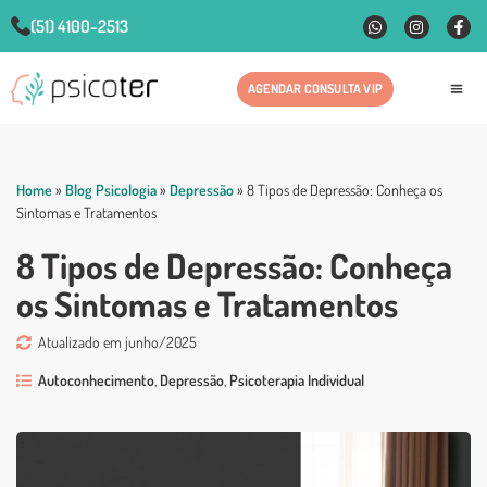
(51) 4100-2513
AGENDAR CONSULTA VIP
Fale
Home
»
Blog Psicologia
»
Depressão
»
8 Tipos de Depressão: Conheça os
Sintomas e Tratamentos
8 Tipos de Depressão: Conheça
os Sintomas e Tratamentos
Atualizado em junho/2025
Autoconhecimento
,
Depressão
,
Psicoterapia Individual