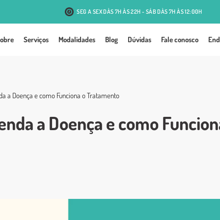
SEG A SEX DÀS 7H ÀS 22H - SÁB DÀS 7H ÀS 12:00H
R. Antônio J. Mesquita, 131 - Passo d'Areia - Porto Alegre
obre
Serviços
Modalidades
Blog
Dúvidas
Fale conosco
End
da a Doença e como Funciona o Tratamento
enda a Doença e como Funcion