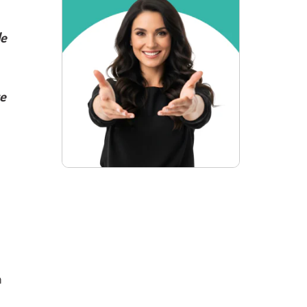
de
te
m