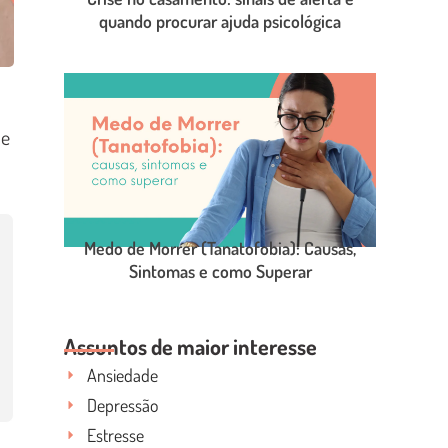
quando procurar ajuda psicológica
LEIA O POST COMPLETO
ue
Medo de Morrer (Tanatofobia): Causas,
Sintomas e como Superar
LEIA O POST COMPLETO
Assuntos de maior interesse
Ansiedade
Depressão
Estresse