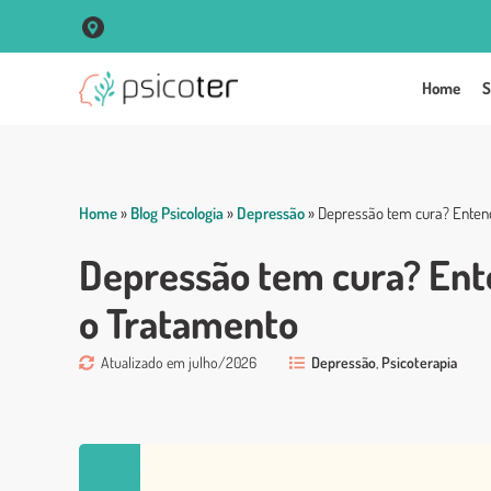
R. Vigário José Inácio, 250 Sala 102 Centro - Porto Alegre
Home
S
Home
»
Blog Psicologia
»
Depressão
»
Depressão tem cura? Enten
Depressão tem cura? Ent
o Tratamento
Atualizado em julho/2026
Depressão
,
Psicoterapia