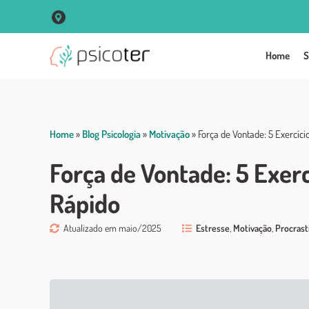
R. Vigário José Inácio, 250 Sala 102 Centro - Porto Alegre
Home
S
Home
»
Blog Psicologia
»
Motivação
»
Força de Vontade: 5 Exercíc
Força de Vontade: 5 Exer
Rápido
Atualizado em maio/2025
Estresse
,
Motivação
,
Procrast