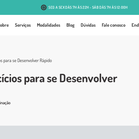
SEG A SEX DÀS 7H ÀS 22H - SÁB DÀS 7H ÀS 12:00H
R. Antônio J. Mesquita, 131 - Passo d'Areia - Porto Alegre
obre
Serviços
Modalidades
Blog
Dúvidas
Fale conosco
End
ios para se Desenvolver Rápido
cícios para se Desenvolver
inação