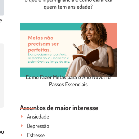
quem tem ansiedade?
e
LEIA O POST COMPLETO
Como Fazer Metas para o Ano Novo: 10
Passos Essenciais
LEIA O POST COMPLETO
Assuntos de maior interesse
Ansiedade
Depressão
ou
Estresse