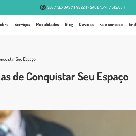
SEG A SEX DÀS 7H ÀS 22H - SÁB DÀS 7H ÀS 12:00H
R. Antônio J. Mesquita, 131 - Passo d'Areia - Porto Alegre
obre
Serviços
Modalidades
Blog
Dúvidas
Fale conosco
End
onquistar Seu Espaço
as de Conquistar Seu Espaço