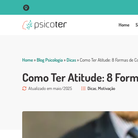
R. Vigário José Inácio, 250 Sala 102 Centro - Porto Alegre
Home
S
Home
»
Blog Psicologia
»
Dicas
»
Como Ter Atitude: 8 Formas de C
Como Ter Atitude: 8 Form
Atualizado em maio/2025
Dicas
,
Motivação