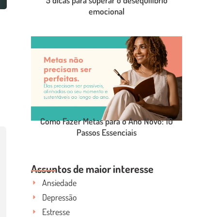
emocional
LEIA O POST COMPLETO
Como Fazer Metas para o Ano Novo: 10
Passos Essenciais
LEIA O POST COMPLETO
Assuntos de maior interesse
Ansiedade
Depressão
Estresse