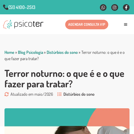
(51) 4100-2513
AGENDAR CONSULTA VIP
Fale
Home
»
Blog Psicologia
»
Distúrbios do sono
»
Terror noturno: o que é e o
que fazer para tratar?
Terror noturno: o que é e o que
fazer para tratar?
Atualizado em maio/2026
Distúrbios do sono