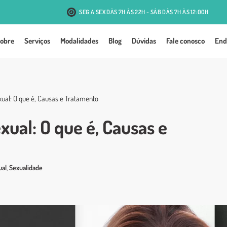
SEG A SEX DÀS 7H ÀS 22H - SÁB DÀS 7H ÀS 12:00H
R. Antônio J. Mesquita, 131 - Passo d'Areia - Porto Alegre
obre
Serviços
Modalidades
Blog
Dúvidas
Fale conosco
End
ual: O que é, Causas e Tratamento
ual: O que é, Causas e
ual
,
Sexualidade