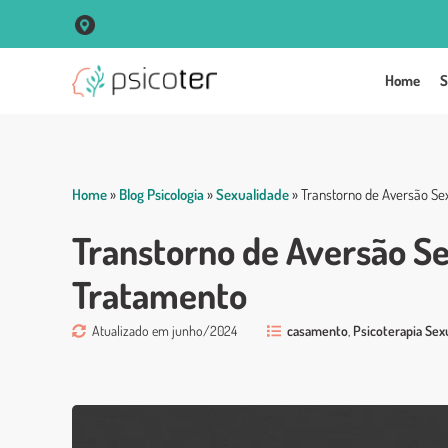
R. Vigário José Inácio, 250 Sala 102 Centro - Porto Alegre
Home
S
Home
»
Blog Psicologia
»
Sexualidade
»
Transtorno de Aversão Sex
Transtorno de Aversão Sex
Tratamento
Atualizado em junho/2024
casamento
,
Psicoterapia Sex