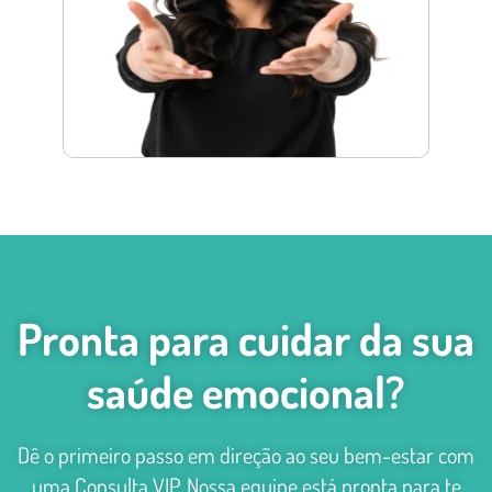
Pronta para cuidar da sua
saúde emocional?
Dê o primeiro passo em direção ao seu bem-estar com
uma Consulta VIP. Nossa equipe está pronta para te