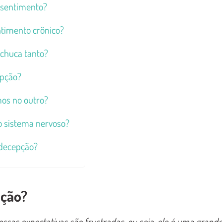
essentimento?
ntimento crônico?
chuca tanto?
epção?
mos no outro?
o sistema nervoso?
 decepção?
pção?
sas expectativas são frustradas, ou seja, ele é uma grand