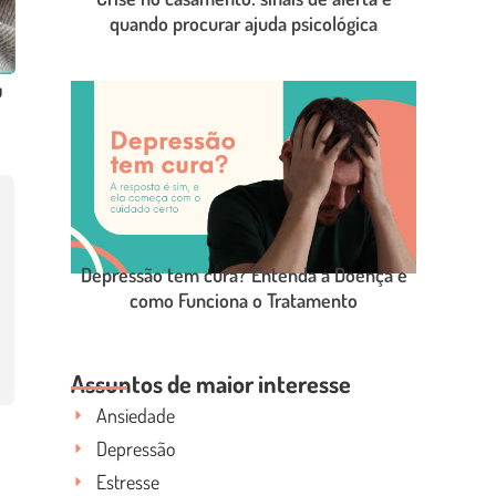
quando procurar ajuda psicológica
u
LEIA O POST COMPLETO
Depressão tem cura? Entenda a Doença e
como Funciona o Tratamento
LEIA O POST COMPLETO
Assuntos de maior interesse
Ansiedade
Depressão
Estresse