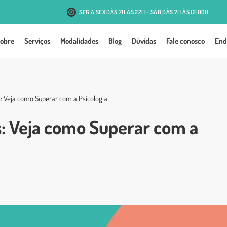
SEG A SEX DÀS 7H ÀS 22H - SÁB DÀS 7H ÀS 12:00H
R. Antônio J. Mesquita, 131 - Passo d'Areia - Porto Alegre
obre
Serviços
Modalidades
Blog
Dúvidas
Fale conosco
End
 Veja como Superar com a Psicologia
: Veja como Superar com a