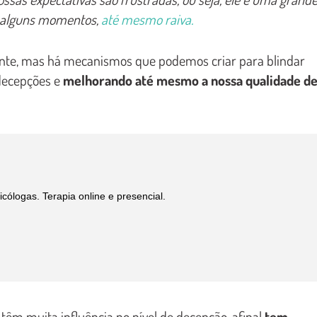
em alguns momentos,
até mesmo raiva.
ente, mas há mecanismos que podemos criar para blindar
 decepções e
melhorando até mesmo a nossa qualidade d
ólogas. Terapia online e presencial.
êm muita influência no nível de decepção, afinal
tem