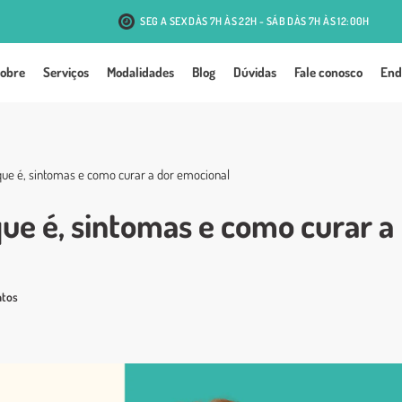
SEG A SEX DÀS 7H ÀS 22H - SÁB DÀS 7H ÀS 12:00H
R. Antônio J. Mesquita, 131 - Passo d'Areia - Porto Alegre
obre
Serviços
Modalidades
Blog
Dúvidas
Fale conosco
End
que é, sintomas e como curar a dor emocional
que é, sintomas e como curar a
ntos