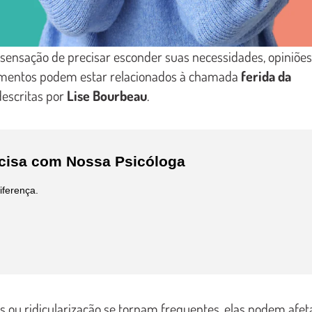
 sensação de precisar esconder suas necessidades, opiniões
timentos podem estar relacionados à chamada
ferida da
escritas por
Lise Bourbeau
.
ecisa com Nossa Psicóloga
iferença.
s ou ridicularização se tornam frequentes, elas podem afet