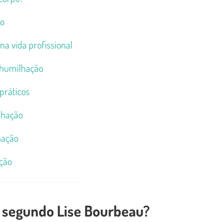
ão
a vida profissional
a humilhação
práticos
lhação
hação
ção
o segundo Lise Bourbeau?