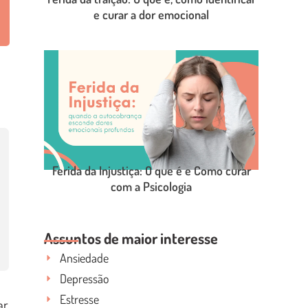
e curar a dor emocional
LEIA O POST COMPLETO
Ferida da Injustiça: O que é e Como curar
com a Psicologia
LEIA O POST COMPLETO
Assuntos de maior interesse
Ansiedade
Depressão
Estresse
ar