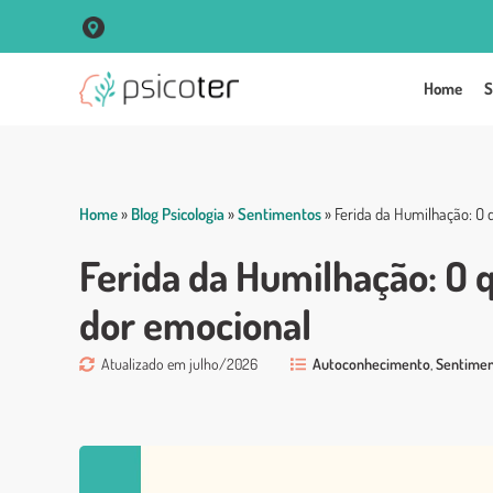
R. Vigário José Inácio, 250 Sala 102 Centro - Porto Alegre
Home
S
Home
»
Blog Psicologia
»
Sentimentos
»
Ferida da Humilhação: O 
Ferida da Humilhação: O 
dor emocional
Atualizado em julho/2026
Autoconhecimento
,
Sentime