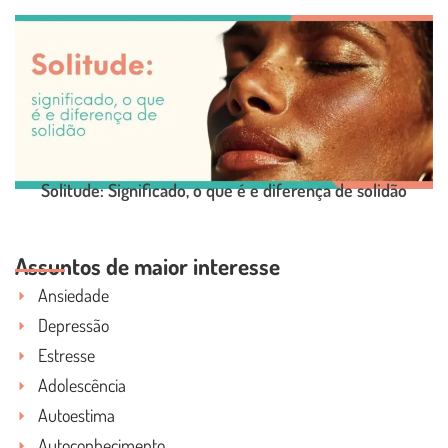
LEIA O POST COMPLETO
Solitude: Significado, o que é e diferença de solidão
Assuntos de maior interesse
LEIA O POST COMPLETO
Ansiedade
Depressão
Estresse
Adolescência
Autoestima
Autoconhecimento