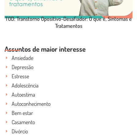
TOD: Transtorno Opositivo-Desafiador: O que é, Sintomas e
Tratamentos
LEIA O POST COMPLETO
Assuntos de maior interesse
Ansiedade
Depressão
Estresse
Adolescência
Autoestima
Autoconhecimento
Bem estar
Casamento
Divórcio