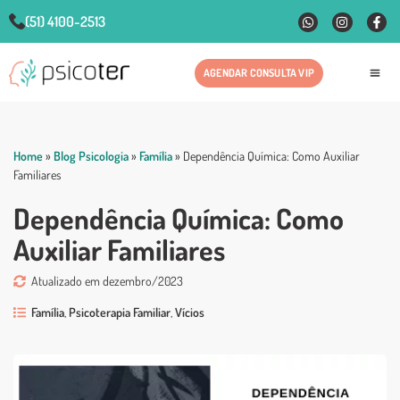
(51) 4100-2513
AGENDAR CONSULTA VIP
Fale
Home
»
Blog Psicologia
»
Família
»
Dependência Química: Como Auxiliar
Familiares
Dependência Química: Como
Auxiliar Familiares
Atualizado em dezembro/2023
Família
,
Psicoterapia Familiar
,
Vícios