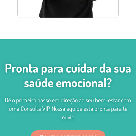
Pronta para cuidar da sua
saúde emocional?
Dê o primeiro passo em direção ao seu bem-estar com
uma Consulta VIP. Nossa equipe está pronta para te
ouvir.