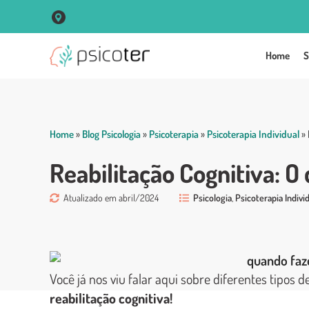
R. Vigário José Inácio, 250 Sala 102 Centro - Porto Alegre
Home
S
Home
»
Blog Psicologia
»
Psicoterapia
»
Psicoterapia Individual
»
Reabilitação Cognitiva: O 
Atualizado em abril/2024
Psicologia
,
Psicoterapia Indivi
Você já nos viu falar aqui sobre diferentes tipos 
reabilitação cognitiva!