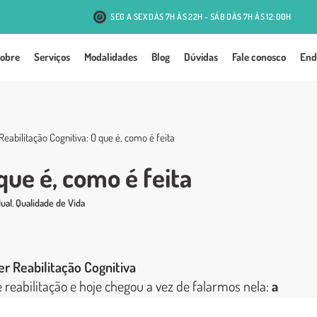
SEG A SEX DÀS 7H ÀS 22H - SÁB DÀS 7H ÀS 12:00H
R. Antônio J. Mesquita, 131 - Passo d'Areia - Porto Alegre
obre
Serviços
Modalidades
Blog
Dúvidas
Fale conosco
End
Reabilitação Cognitiva: O que é, como é feita
que é, como é feita
dual
,
Qualidade de Vida
de reabilitação e hoje chegou a vez de falarmos nela:
a