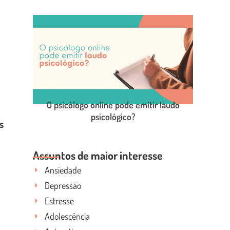
LEIA O POST COMPLETO
O psicólogo online pode emitir laudo
psicológico?
s
LEIA O POST COMPLETO
Assuntos de maior interesse
Ansiedade
Depressão
Estresse
Adolescência