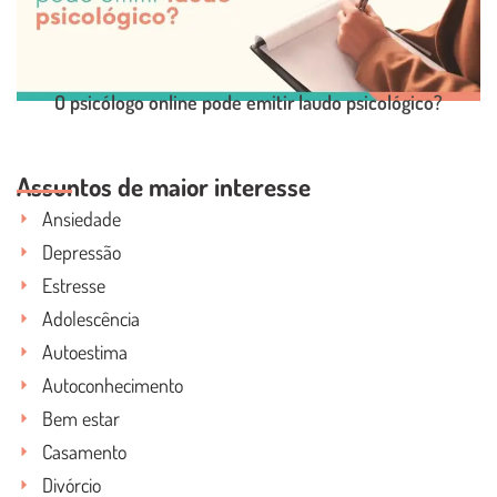
O psicólogo online pode emitir laudo psicológico?
Assuntos de maior interesse
LEIA O POST COMPLETO
Ansiedade
Depressão
Estresse
Adolescência
Autoestima
Autoconhecimento
Bem estar
Casamento
Divórcio