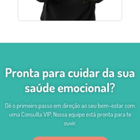
Pronta para cuidar da sua
saúde emocional?
Dê o primeiro passo em direção ao seu bem-estar com
uma Consulta VIP. Nossa equipe está pronta para te
ouvir.