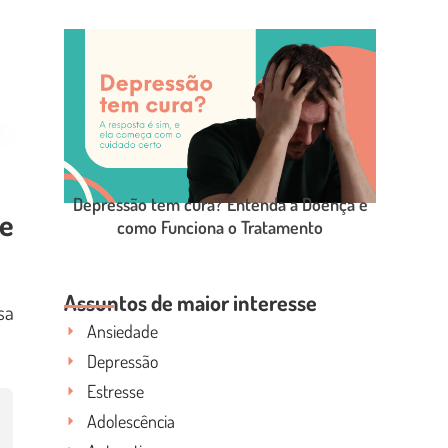
LEIA O POST COMPLETO
Depressão tem cura? Entenda a Doença e
te
como Funciona o Tratamento
LEIA O POST COMPLETO
Assuntos de maior interesse
sa
Ansiedade
Depressão
Estresse
Adolescência