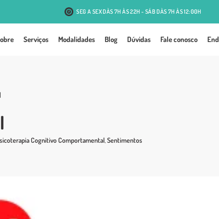
SEG A SEX DÀS 7H ÀS 22H - SÁB DÀS 7H ÀS 12:00H
R. Antônio J. Mesquita, 131 - Passo d'Areia - Porto Alegre
obre
Serviços
Modalidades
Blog
Dúvidas
Fale conosco
End
l
l
sicoterapia Cognitivo Comportamental
,
Sentimentos