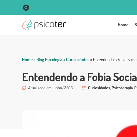
R. Vigário José Inácio, 250 Sala 102 Centro - Porto Alegre
Home
S
Home
»
Blog Psicologia
»
Curiosidades
»
Entendendo a Fobia Socia
Entendendo a Fobia Socia
Atualizado em junho/2023
Curiosidades
,
Psicoterapia
,
P