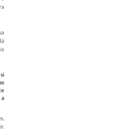
ra
ua
tá
is
si
as
te
 a
s,
r.