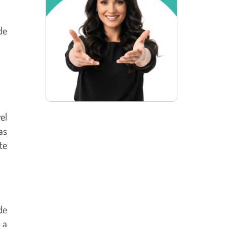
de
el
as
te
de
 a