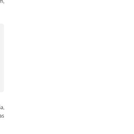
m,
a,
as