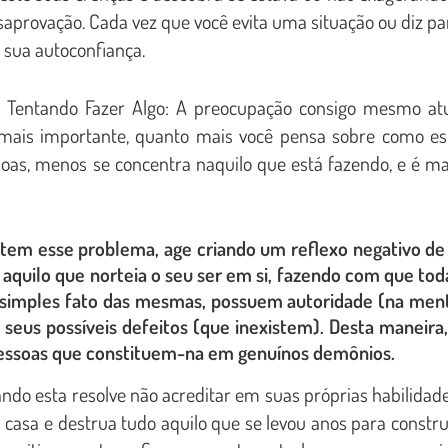
saprovação. Cada vez que você evita uma situação ou diz pa
a sua autoconfiança.
 Tentando Fazer Algo: A preocupação consigo mesmo at
mais importante, quanto mais você pensa sobre como es
soas, menos se concentra naquilo que está fazendo, e é ma
m esse problema, age criando um reflexo negativo de 
aquilo que norteia o seu ser em si, fazendo com que tod
o simples fato das mesmas, possuem autoridade (na men
ar seus possíveis defeitos (que inexistem). Desta maneira,
pessoas que constituem-na em genuínos demônios.
do esta resolve não acreditar em suas próprias habilidade
asa e destrua tudo aquilo que se levou anos para construi