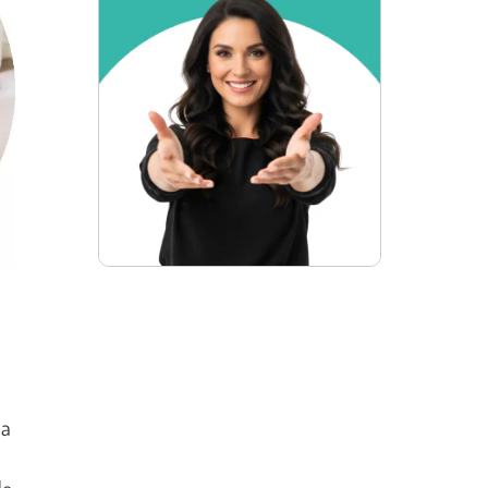
ja
l
de