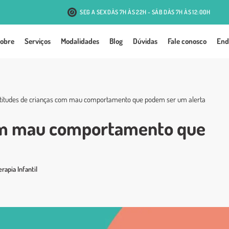
SEG A SEX DÀS 7H ÀS 22H - SÁB DÀS 7H ÀS 12:00H
R. Antônio J. Mesquita, 131 - Passo d'Areia - Porto Alegre
obre
Serviços
Modalidades
Blog
Dúvidas
Fale conosco
End
atitudes de crianças com mau comportamento que podem ser um alerta
com mau comportamento que
rapia Infantil