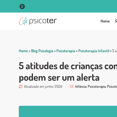
R. Vigário José Inácio, 250 Sala 102 Centro - Porto Alegre
Home
S
Home
»
Blog Psicologia
»
Psicoterapia
»
Psicoterapia Infantil
»
5 
5 atitudes de crianças 
podem ser um alerta
Atualizado em junho/2026
Infância
,
Psicoterapia
,
Psicote