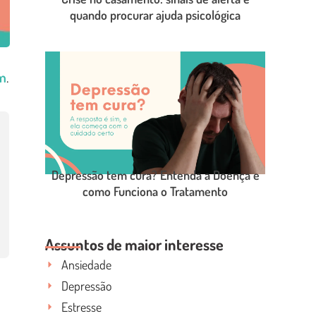
quando procurar ajuda psicológica
LEIA O POST COMPLETO
im
.
Depressão tem cura? Entenda a Doença e
como Funciona o Tratamento
LEIA O POST COMPLETO
Assuntos de maior interesse
Ansiedade
Depressão
Estresse