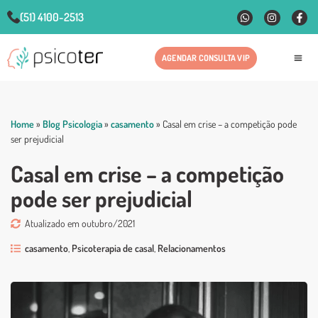
(51) 4100-2513
AGENDAR CONSULTA VIP
Fale
Home
»
Blog Psicologia
»
casamento
»
Casal em crise – a competição pode
ser prejudicial
Casal em crise – a competição
pode ser prejudicial
Atualizado em outubro/2021
casamento
,
Psicoterapia de casal
,
Relacionamentos