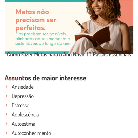
LEIA O POST COMPLETO
Como Fazer Metas para o Ano Novo: 10 Passos Essenciais
Assuntos de maior interesse
LEIA O POST COMPLETO
Ansiedade
Depressão
Estresse
Adolescência
Autoestima
Autoconhecimento