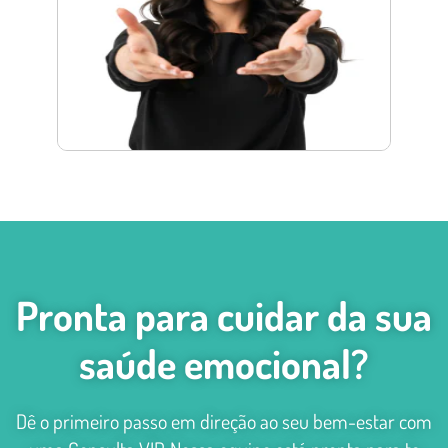
Pronta para cuidar da sua
saúde emocional?
Dê o primeiro passo em direção ao seu bem-estar com