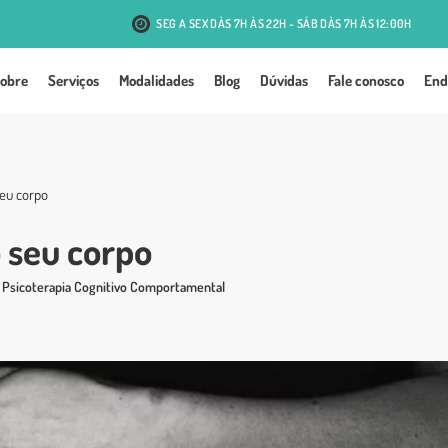
SEG A SEX DÀS 7H ÀS 22H - SÁB DÀS 7H ÀS 12:00H
R. Antônio J. Mesquita, 131 - Passo d'Areia - Porto Alegre
obre
Serviços
Modalidades
Blog
Dúvidas
Fale conosco
End
eu corpo
 seu corpo
,
Psicoterapia Cognitivo Comportamental