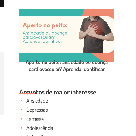
a
LEIA O POST COMPLETO
Aperto no peito: ansiedade ou doença
cardiovascular? Aprenda identificar
LEIA O POST COMPLETO
Assuntos de maior interesse
Ansiedade
Depressão
Estresse
Adolescência