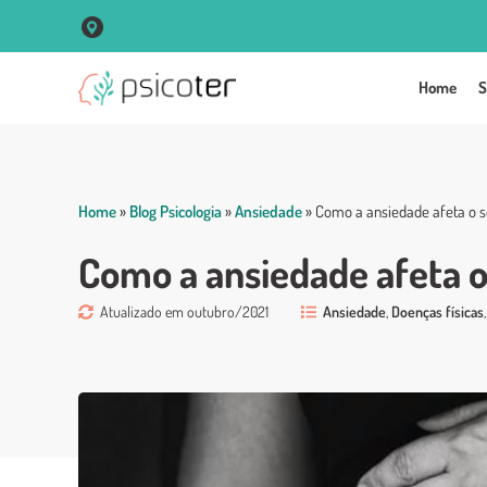
R. Vigário José Inácio, 250 Sala 102 Centro - Porto Alegre
Home
S
Home
»
Blog Psicologia
»
Ansiedade
»
Como a ansiedade afeta o s
Como a ansiedade afeta o
Atualizado em outubro/2021
Ansiedade
,
Doenças físicas