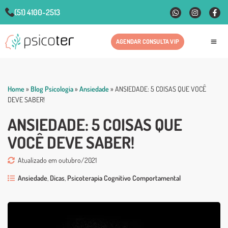
(51) 4100-2513
AGENDAR CONSULTA VIP
Fale
Home
»
Blog Psicologia
»
Ansiedade
»
ANSIEDADE: 5 COISAS QUE VOCÊ
DEVE SABER!
ANSIEDADE: 5 COISAS QUE
VOCÊ DEVE SABER!
Atualizado em outubro/2021
Ansiedade
,
Dicas
,
Psicoterapia Cognitivo Comportamental