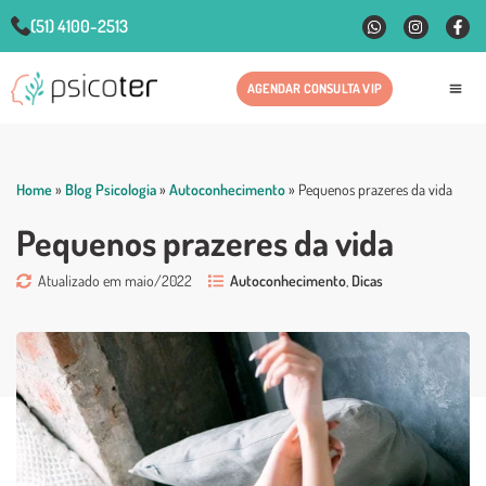
(51) 4100-2513
AGENDAR CONSULTA VIP
Fale
Home
»
Blog Psicologia
»
Autoconhecimento
»
Pequenos prazeres da vida
Pequenos prazeres da vida
Atualizado em maio/2022
Autoconhecimento
,
Dicas