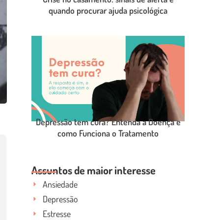
quando procurar ajuda psicológica
LEIA O POST COMPLETO
Depressão tem cura? Entenda a Doença e
como Funciona o Tratamento
LEIA O POST COMPLETO
Assuntos de maior interesse
Ansiedade
Depressão
Estresse