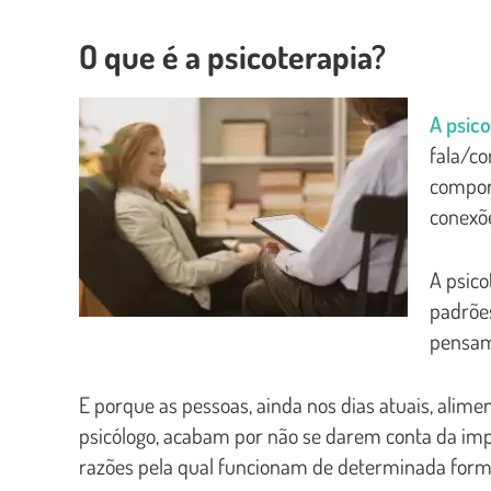
O que é a psicoterapia?
A psico
fala/co
compor
conexõ
A psic
padrõe
pensam
E porque as pessoas, ainda nos dias atuais, alime
psicólogo, acabam por não se darem conta da im
razões pela qual funcionam de determinada form