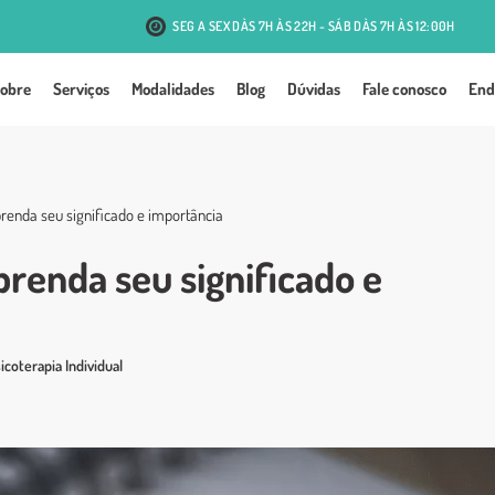
SEG A SEX DÀS 7H ÀS 22H - SÁB DÀS 7H ÀS 12:00H
R. Antônio J. Mesquita, 131 - Passo d'Areia - Porto Alegre
obre
Serviços
Modalidades
Blog
Dúvidas
Fale conosco
End
prenda seu significado e importância
prenda seu significado e
icoterapia Individual