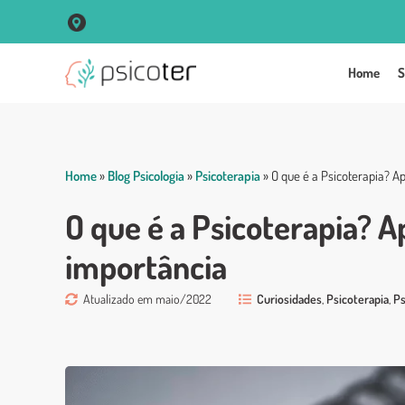
R. Vigário José Inácio, 250 Sala 102 Centro - Porto Alegre
Home
S
Home
»
Blog Psicologia
»
Psicoterapia
»
O que é a Psicoterapia? A
O que é a Psicoterapia? A
importância
Atualizado em maio/2022
Curiosidades
,
Psicoterapia
,
Ps