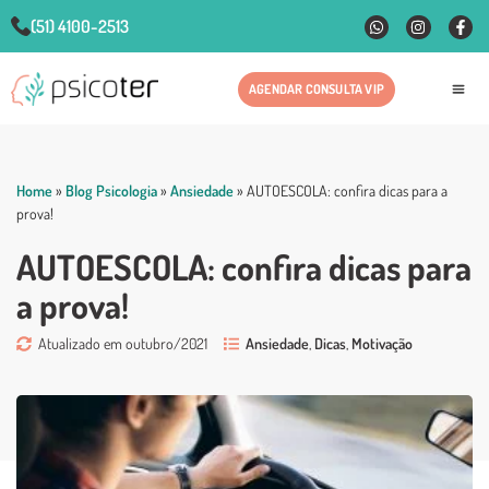
(51) 4100-2513
AGENDAR CONSULTA VIP
Fale
Home
»
Blog Psicologia
»
Ansiedade
»
AUTOESCOLA: confira dicas para a
prova!
AUTOESCOLA: confira dicas para
a prova!
Atualizado em outubro/2021
Ansiedade
,
Dicas
,
Motivação