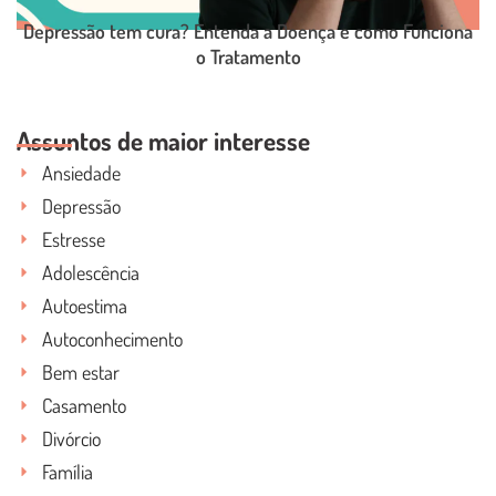
Depressão tem cura? Entenda a Doença e como Funciona
o Tratamento
LEIA O POST COMPLETO
Assuntos de maior interesse
Ansiedade
Depressão
Estresse
Adolescência
Autoestima
Autoconhecimento
Bem estar
Casamento
Divórcio
Família