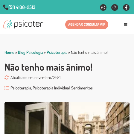
(51) 4100-2513
AGENDAR CONSULTA VIP
Fale
Home
»
Blog Psicologia
»
Psicoterapia
»
Não tenho mais ânimo!
Não tenho mais ânimo!
Atualizado em novembro/2021
Psicoterapia
,
Psicoterapia Individual
,
Sentimentos