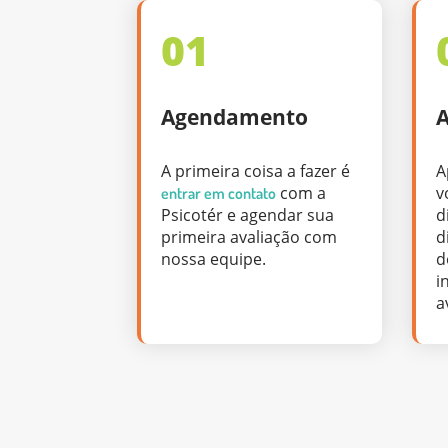
01
Agendamento
A
A primeira coisa a fazer é
A
com a
v
entrar em contato
Psicotér e agendar sua
d
primeira avaliação com
d
nossa equipe.
d
i
a