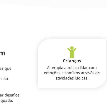
em
Crianças
A terapia auxilia a lidar com
ças que
emoções e conflitos através de
atividades lúdicas.
as ou
ar desafios
equada.