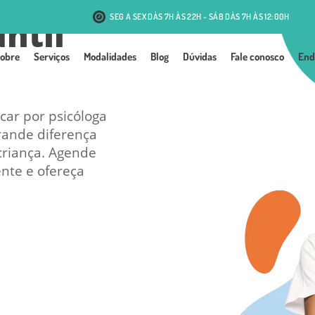
SEG A SEX DÀS 7H ÀS 22H - SÁB DÀS 7H ÀS 12:00H
antil
R. Antônio J. Mesquita, 131 - Passo d'Areia - Porto Alegre
obre
Serviços
Modalidades
Blog
Dúvidas
Fale conosco
End
car por psicóloga
rande diferença
criança. Agende
nte e ofereça