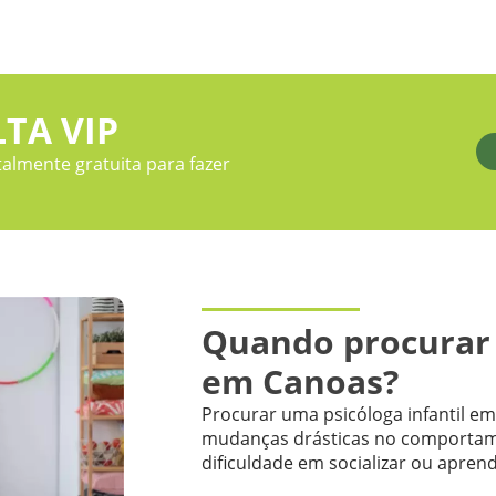
TA VIP
almente gratuita para fazer
Quando procurar p
em Canoas?
Procurar uma psicóloga infantil e
mudanças drásticas no comportame
dificuldade em socializar ou aprend