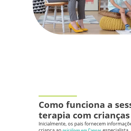
Como funciona a ses
terapia com criança
Inicialmente, os pais fornecem informaçõ
criança ao
especialista.
psicólogo em Canoas