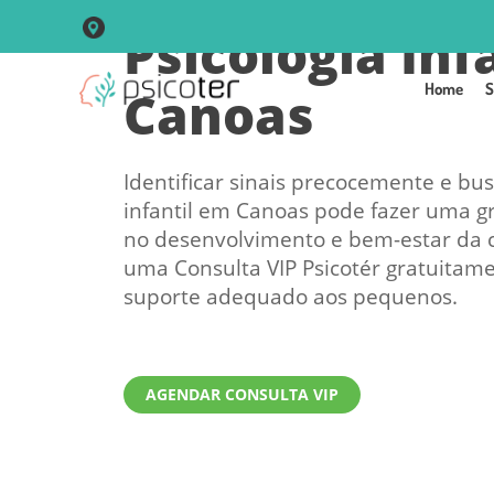
Psicólogia Inf
R. Vigário José Inácio, 250 Sala 102 Centro - Porto Alegre
Home
S
Canoas
Identificar sinais precocemente e bus
infantil em Canoas pode fazer uma g
no desenvolvimento e bem-estar da 
uma Consulta VIP Psicotér gratuitame
suporte adequado aos pequenos.
AGENDAR CONSULTA VIP