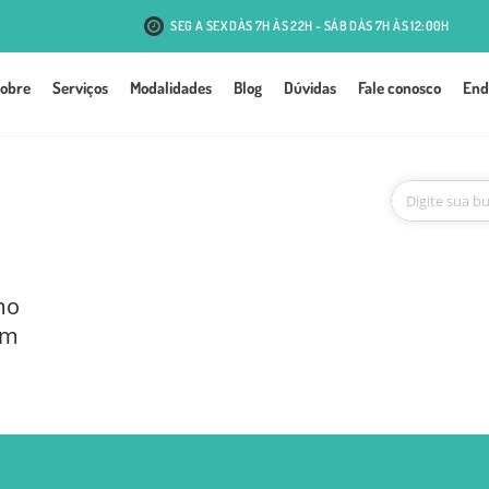
SEG A SEX DÀS 7H ÀS 22H - SÁB DÀS 7H ÀS 12:00H
R. Antônio J. Mesquita, 131 - Passo d'Areia - Porto Alegre
obre
Serviços
Modalidades
Blog
Dúvidas
Fale conosco
End
mo
om