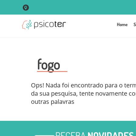
R. Vigário José Inácio, 250 Sala 102 Centro - Porto Alegre
Home
S
fogo
Ops! Nada foi encontrado para o ter
da sua pesquisa, tente novamente c
outras palavras
RECEBA
NOVIDADES