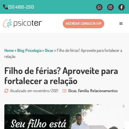
(51) 4100-2513
AGENDAR CONSULTA VIP
Fale
Home
»
Blog Psicologia
»
Dicas
»
Filho de férias? Aproveite para fortalecer a
relação
Filho de férias? Aproveite para
fortalecer a relação
Atualizado em novembro/2021
Dicas
,
Família
,
Relacionamentos